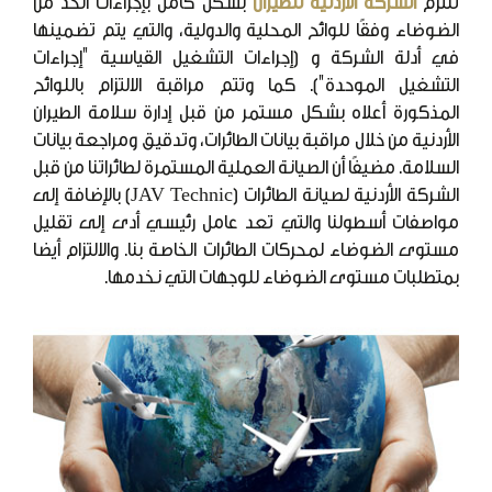
تلتزم
الشركة الأردنية للطيران
بشكل كامل بإجراءات الحد من
الضوضاء وفقًا للوائح المحلية والدولية، والتي يتم تضمينها
في أدلة الشركة و (إجراءات التشغيل القياسية "إجراءات
التشغيل الموحدة"). كما وتتم مراقبة الالتزام باللوائح
المذكورة أعلاه بشكل مستمر من قبل إدارة سلامة الطيران
الأردنية من خلال مراقبة بيانات الطائرات، وتدقيق ومراجعة بيانات
السلامة. مضيفًا أن الصيانة العملية المستمرة لطائراتنا من قبل
الشركة الأردنية لصيانة الطائرات (JAV Technic) بالإضافة إلى
مواصفات أسطولنا والتي تعد عامل رئيسي أدى إلى تقليل
مستوى الضوضاء لمحركات الطائرات الخاصة بنا. والالتزام أيضا
بمتطلبات مستوى الضوضاء للوجهات التي نخدمها.