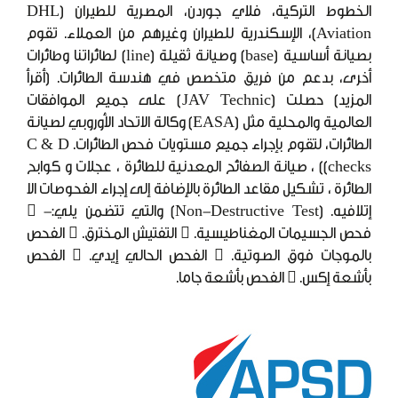
الخطوط التركية، فلاي جوردن، المصرية للطيران (DHL
Aviation)، الإسكندرية للطيران وغيرهم من العملاء. تقوم
بصيانة أساسية (base) وصيانة ثقيلة (line) لطائراتنا وطائرات
أخرى، بدعم من فريق متخصص في هندسة الطائرات. (أقرأ
المزيد) حصلت (JAV Technic) على جميع الموافقات
العالمية والمحلية مثل (EASA) وكالة الاتحاد الأوروبي لصيانة
الطائرات، لتقوم بإجراء جميع مستويات فحص الطائرات. C & D
checks)) ، صيانة الصفائح المعدنية للطائرة ، عجلات و كوابح
الطائرة ، تشكيل مقاعد الطائرة بالإضافة إلى إجراء الفحوصات الا
إتلافيه. (Non-Destructive Test) والتي تتضمن يلي:- 
فحص الجسيمات المغناطيسية.  التفتيش المخترق.  الفحص
بالموجات فوق الصوتية.  الفحص الحالي إيدي.  الفحص
بأشعة إكس.  الفحص بأشعة جاما.