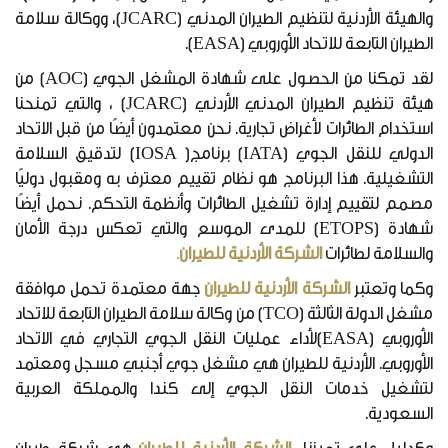
والهيئة الأردنية لتنظيم الطيران المدني (JCARC)، ووكالة سلامة
الطيران التابعة للاتحاد الأوروبي (EASA).
لقد تمكنا من الحصول على شهادة المشغل الجوي (AOC) من
هيئة تنظيم الطيران المدني الأردني (JCARC) ، والتي تمنحنا
استخدام الطائرات لأغراض تجارية. نحن معتمدون أيضًا من قبل الاتحاد
الدولي للنقل الجوي (IATA) برنامج( IOSA) لتدقيق السلامة
التشغيلية. هذا البرنامج هو نظام تقييم معترف به ومقبول دوليًا
مصمم لتقييم إدارة تشغيل الطائرات وأنظمة التحكم. نحمل أيضًا
شهادة (ETOPS) للمدى الموسع والتي تعكس درجة الأمان
والسلامة لطائرات
الشركة الأردنية للطيران
.
وكما وتعتبر
الشركة الأردنية للطيران
جهة معتمدة تحمل موافقة
مشغل الدولة الثالثة (TCO) من وكالة سلامة الطيران التابعة للاتحاد
الأوروبي (EASA)لأداء عمليات النقل الجوي التجاري في الاتحاد
الأوروبي. الأردنية للطيران هي مشغل جوي أجنبي مسجل ومعتمد
لتشغيل خدمات النقل الجوي إلى كندا والمملكة العربية
السعودية.