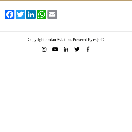
cebook
Twitter
LinkedIn
WhatsApp
Email
© Copyright Jordan Aviation . Powered By es.jo