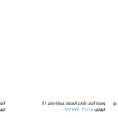
بن
وسط البلد: شارع السلط عمارة رقم 41.
الع
الهاتف:
00962777066115
اله