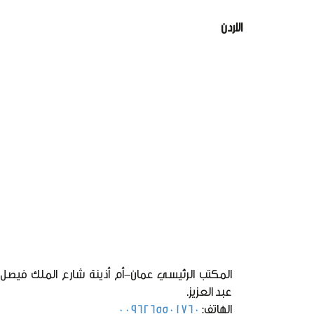
الاردن
المكتب الرئيسي عمان-أم أذينة شارع الملك فيصل 
عبد العزيز.
الهاتف:
0096265501760