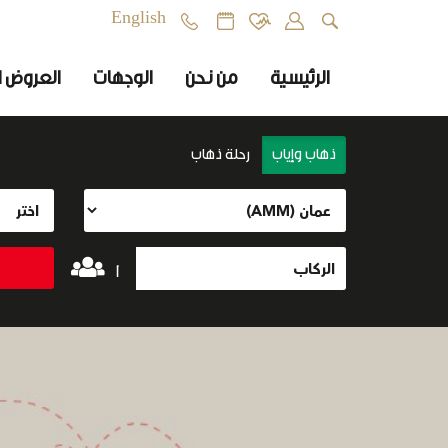
English
الرئيسية
من نحن
الوجهات
العروض ا
ذهاب وإياب
رحلة ذهاب
1