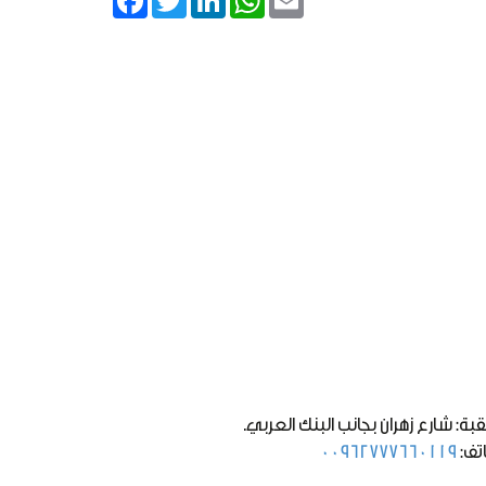
قبة: شارع زهران بجانب البنك العربي.
اتف:
00962777660119